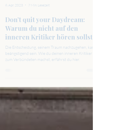
6. Apr. 2023
7 Min. Lesezeit
Don’t quit your Daydream:
Warum du nicht auf den
inneren Kritiker hören sollst
Die Entscheidung, seinem Traum nachzugehen, kann
beängstigend sein. Wie du deinen inneren Kritiker
zum Verbündeten machst, erfährst du hier.