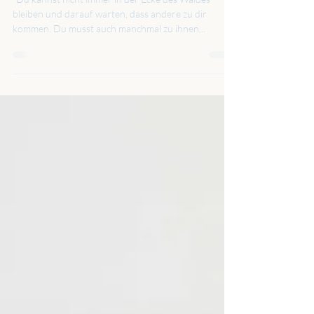
Ein Familientreffen der
besonderen Art
"Du kannst nicht immer in der Ecke des Waldes
bleiben und darauf warten, dass andere zu dir
kommen. Du musst auch manchmal zu ihnen...