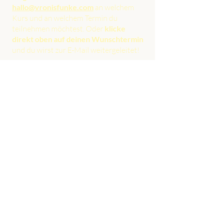
hallo@vronisfunke.com
an welchem
Kurs und an welchem Termin du
teilnehmen möchtest. Oder
klicke
direkt oben auf deinen Wunschtermin
und du wirst zur E-Mail weitergeleitet!
Die
Teilnahmegebühr liegt bei 89 € inkl.
MwSt. pro Person und Termin.
Auch ein super Geschenk: Gutschein
für die Teilnahme eines beliebigen
Kreativ-Seminars.
GUTSCHEIN ANFORDERN