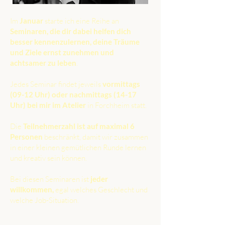
Im
Januar
starte ich eine Reihe an
Seminaren, die dir dabei helfen dich
besser kennenzulernen, deine Träume
und Ziele ernst zunehmen und
achtsamer zu leben
.
Jedes Seminar findet jeweils
vormittags
(09-12 Uhr) oder nachmittags (14-17
Uhr)
bei mir im Atelier
in Forchheim statt.
Die
Teilnehmerzahl ist auf maximal 6
Personen
beschränkt, damit wir zusammen
in einer kleinen gemütlichen Runde lernen
und kreativ sein können.
Bei diesen Seminaren ist
jeder
willkommen,
egal welches Geschlecht und
welche Job-Situation.