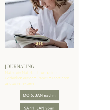
89€
p.P.
JOURNALING
Nutze ein Notizbuch, um deine
Gedanken auf dem Papier zu sortieren
und zu reflektieren
MO 6. JAN nachm
SA 11. JAN vorm