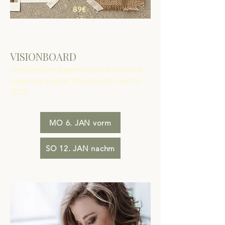
89€
p.P.
VISIONBOARD
Gestalte dein eigenes Visionboard und
visualisiere deine Träume und Ziele für
2025
MO 6. JAN vorm
SO 12. JAN nachm