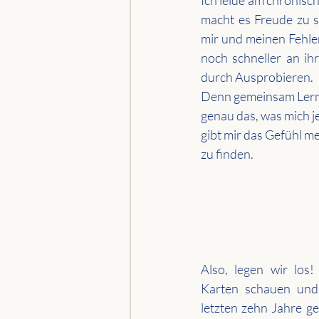
Ich leide am chronisc
macht es Freude zu 
mir und meinen Fehle
noch schneller an ihr
durch Ausprobieren.
Denn gemeinsam Lern
genau das, was mich je
gibt mir das Gefühl me
zu finden.
Also, legen wir los!
Karten schauen und 
letzten zehn Jahre g