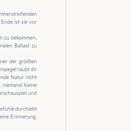
mherstreifenden 
nde ist sie vor 
en zu bekommen, 
alen Ballast zu 
iner der größten 
mpegel raubt dir 
nde Natur nicht 
… niemand. Keine 
rschauspiel und 
Gefühle durchlebt 
eine Erinnerung, 