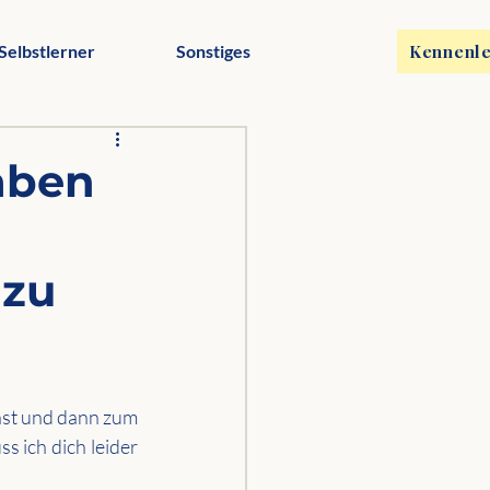
Selbstlerner
Sonstiges
Kennenle
aben
 zu
st und dann zum 
 ich dich leider 