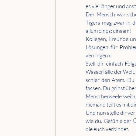
es viel länger und a
Der Mensch war schon
Tigers mag zwar in d
allem eines: einsam!
Kollegen, Freunde un
Lösungen für Problem
verringern.
Stell dir einfach Fol
Wasserfälle der Welt.
schier den Atem. Du 
fassen. Du grinst übe
Menschenseele weit u
niemand teilt es mit dir
Und nun stelle dir vor
wie du. Gefühle der Ü
die euch verbindet.