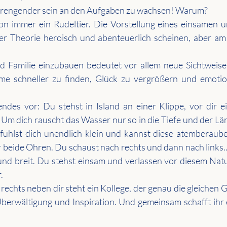
nstrengender sein an den Aufgaben zu wachsen! Warum?
 immer ein Rudeltier. Die Vorstellung eines einsamen u
er Theorie heroisch und abenteuerlich scheinen, aber am E
d Familie einzubauen bedeutet vor allem neue Sichtweis
e schneller zu finden, Glück zu vergrößern und emotion
gendes vor: Du stehst in Island an einer Klippe, vor dir e
 Um dich rauscht das Wasser nur so in die Tiefe und der Lär
fühlst dich unendlich klein und kannst diese atemberaube
r beide Ohren. Du schaust nach rechts und dann nach links
nd breit. Du stehst einsam und verlassen vor diesem Natu
.
 rechts neben dir steht ein Kollege, der genau die gleichen 
berwältigung und Inspiration. Und gemeinsam schafft ihr 